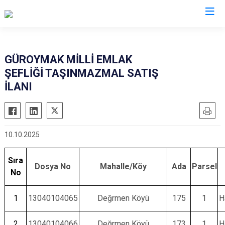
Bitlis
GÜROYMAK MİLLİ EMLAK
ŞEFLİĞİ TAŞINMAZMAL SATIŞ
Adilcevaz
İLANI
Ahlat
Güroymak
Hizan
10.10.2025
Mutki
Tatvan
Sıra
Dosya No
Mahalle/Köy
Ada
Parsel
No
1
13040104065
Değrmen Köyü
175
1
H
2
13040104066
Değrmen Köyü
173
1
H