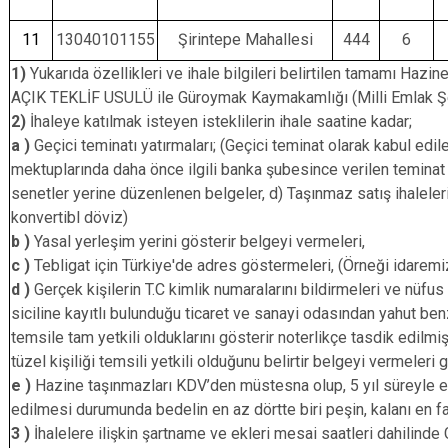
11
13040101155
Şirintepe Mahallesi
444
6
1)
Yukarıda özellikleri ve ihale bilgileri belirtilen tamamı Haz
AÇIK TEKLİF USULÜ ile Güroymak Kaymakamlığı (Milli Emlak Şefli
2)
İhaleye katılmak isteyen isteklilerin ihale saatine kadar;
a )
Geçici teminatı yatırmaları; (Geçici teminat olarak kabul ed
mektuplarında daha önce ilgili banka şubesince verilen teminat 
senetler yerine düzenlenen belgeler, d) Taşınmaz satış ihaleler
konvertibl döviz)
b )
Yasal yerleşim yerini gösterir belgeyi vermeleri,
c )
Tebligat için Türkiye'de adres göstermeleri, (Örneği idaremiz
d )
Gerçek kişilerin T.C kimlik numaralarını bildirmeleri ve nüfu
siciline kayıtlı bulunduğu ticaret ve sanayi odasından yahut benzer
temsile tam yetkili olduklarını gösterir noterlikçe tasdik edilmi
tüzel kişiliği temsili yetkili olduğunu belirtir belgeyi vermeleri
e )
Hazine taşınmazları KDV’den müstesna olup, 5 yıl süreyle emla
edilmesi durumunda bedelin en az dörtte biri peşin, kalanı en fazla 
3 )
İhalelere ilişkin şartname ve ekleri mesai saatleri dahilinde