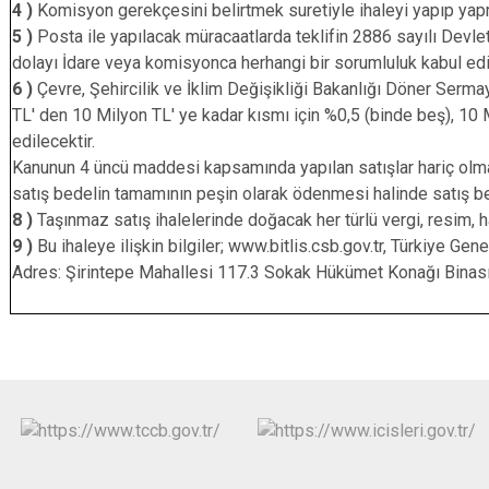
4 )
Komisyon gerekçesini belirtmek suretiyle ihaleyi yapıp yap
5 )
Posta ile yapılacak müracaatlarda teklifin 2886 sayılı Dev
dolayı İdare veya komisyonca herhangi bir sorumluluk kabul ed
6 )
Çevre, Şehircilik ve İklim Değişikliği Bakanlığı Döner Serma
TL' den 10 Milyon TL' ye kadar kısmı için %0,5 (binde beş), 10 
edilece
Kanunun 4 üncü maddesi kapsamında yapılan satışlar hariç olmak
satış bedelin tamamının peşin olarak ödenmesi halinde satış be
8 )
Taşınmaz satış ihalelerinde doğacak her türlü vergi, resim, har
9 )
Bu ihaleye ilişkin bilgiler; www.bitlis.csb.gov.tr, Türkiye Gene
Adres: Şirintepe Mahallesi 117.3 Sokak Hükümet Konağı Binas