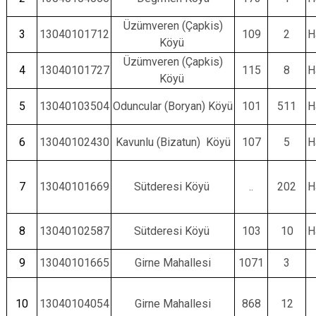
Üzümveren (Çapkis)
3
13040101712
109
2
H
Köyü
Üzümveren (Çapkis)
4
13040101727
115
8
H
Köyü
5
13040103504
Oduncular (Boryan) Köyü
101
511
H
6
13040102430
Kavunlu (Bizatun) Köyü
107
5
H
7
13040101669
Sütderesi Köyü
..
202
H
8
13040102587
Sütderesi Köyü
103
10
H
9
13040101665
Girne Mahallesi
1071
3
10
13040104054
Girne Mahallesi
868
12