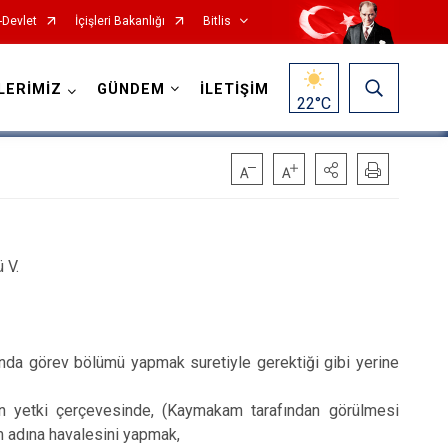
-Devlet
İçişleri Bakanlığı
Bitlis
LERİMİZ
GÜNDEM
İLETİŞİM
22
°C
 V.
ında görev bölümü yapmak suretiyle gerektiği gibi yerine
 yetki çerçevesinde, (Kaymakam tarafından görülmesi
am adına havalesini yapmak,