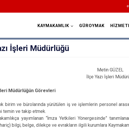
e
KAYMAKAMLIK
GÜROYMAK
HİZMET
Bitlis
azı İşleri Müdürlüğü
Metin GÜZEL
İlçe Yazı İşleri Müdürü
İşleri Müdürlüğün Görevleri
Adilcevaz
 birim ve bürolarında yürütülen iş ve işlemlerin personel aras
Ahlat
ni temin ve takip etmek.
Güroymak
lıkça yayımlanan “İmza Yetkileri Yönergesinde” tanımlanan
Hizan
hariç) bilgi, belge, dilekçe ve evrakların ilgili kurumlara Kaymak