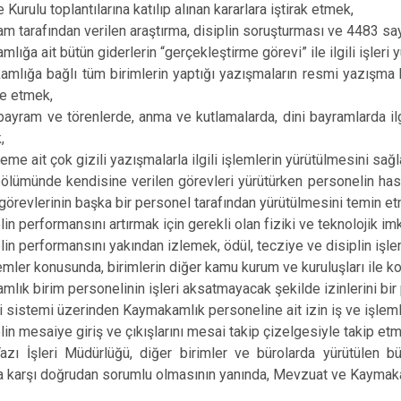
 Kurulu toplantılarına katılıp alınan kararlara iştirak etmek,
Mutki
tarafından verilen araştırma, disiplin soruşturması ve 4483 sayı
Tatvan
ığa ait bütün giderlerin “gerçekleştirme görevi” ile ilgili işleri 
ığa bağlı tüm birimlerin yaptığı yazışmaların resmi yazışma kur
fe etmek,
ram ve törenlerde, anma ve kutlamalarda, dini bayramlarda ilgi
,
me ait çok gizili yazışmalarla ilgili işlemlerin yürütülmesini sağ
ümünde kendisine verilen görevleri yürütürken personelin hastal
görevlerinin başka bir personel tarafından yürütülmesini temin e
n performansını artırmak için gerekli olan fiziki ve teknolojik i
n performansını yakından izlemek, ödül, tecziye ve disiplin işle
emler konusunda, birimlerin diğer kamu kurum ve kuruluşları ile k
ık birim personelinin işleri aksatmayacak şekilde izinlerini bir
i sistemi üzerinden Kaymakamlık personeline ait izin iş ve işleml
n mesaiye giriş ve çıkışlarını mesai takip çizelgesiyle takip et
ı İşleri Müdürlüğü, diğer birimler ve bürolarda yürütülen b
karşı doğrudan sorumlu olmasının yanında, Mevzuat ve Kaymakam 