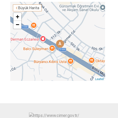
Büyük Harita
+
−
A
Leaflet