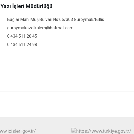
e Yazı İşleri Müdürlüğü
Bağlar Mah. Muş Bulvarı No:66/303 Güroymak/Bitlis
guroymakozelkalem@hotmail.com
0 434 511 20 45
0 434 511 24 98