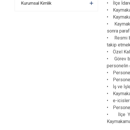
• İlçe İdare
Kurumsal Kimlik
• Kaymakam 
• Kaymakaml
• Kaymakaml
sonra para
• Resmi bay
takip etmek
• Özel Kale
• Görev böl
personelin 
• Personeli
• Personeli
• İş ve İşl
• Kaymakaml
• e-icisler
• Personeli
• İlçe Yaz
Kaymakama 