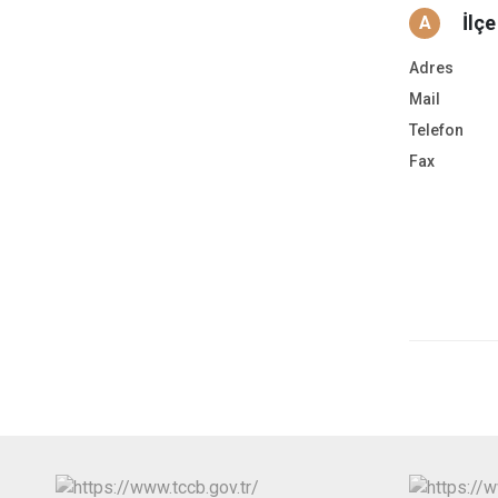
İlç
A
Adres
Mail
Telefon
Fax