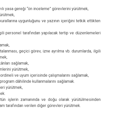
lı yasa gereği “ön inceleme” görevlerini yürütmek,
yürütmek,
allarına uygunluğunu ve yazının içeriğini tetkik ettikten
li personel tarafından yapılacak tertip ve düzenlemeleri
lamak,
anması, geçici görev, izne ayrılma vb. durumlarda, ilgili
tmek,
mkânları sağlamak,
mlerini yürütmek,
oordineli ve uyum içerisinde çalışmalarını sağlamak,
 program dâhilinde kullanmalarını sağlamak.
eri yürütmek,
mek.
ütün işlerin zamanında ve doğu olarak yürütülmesinden
tarafından verilen diğer görevleri yürütmek.