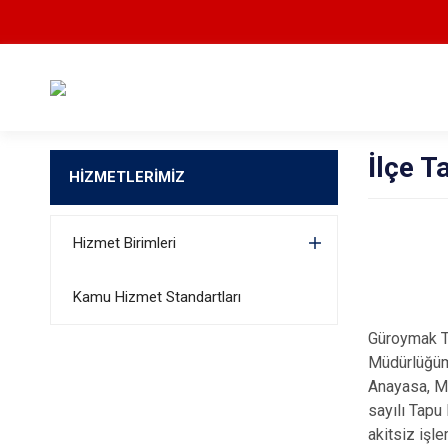
İlçe 
HİZMETLERİMİZ
Hizmet Birimleri
Kamu Hizmet Standartları
Güroymak T
Müdürlüğümü
Anayasa, Me
sayılı Tapu
akitsiz işle