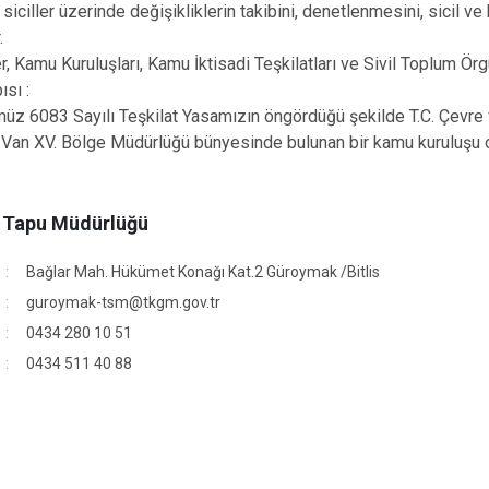
, siciller üzerinde değişikliklerin takibini, denetlenmesini, sicil
Mutki
.
Tatvan
 Kamu Kuruluşları, Kamu İktisadi Teşkilatları ve Sivil Toplum Örgüt
ısı :
z 6083 Sayılı Teşkilat Yasamızın öngördüğü şekilde T.C. Çevre v
an XV. Bölge Müdürlüğü bünyesinde bulunan bir kamu kuruluşu ol
e Tapu Müdürlüğü
Bağlar Mah. Hükümet Konağı Kat.2 Güroymak /Bitlis
guroymak-tsm@tkgm.gov.tr
0434 280 10 51
0434 511 40 88