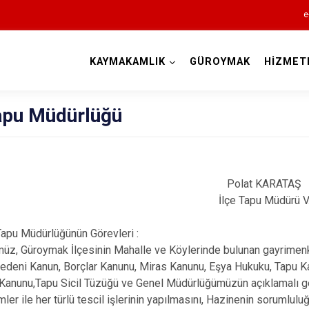
e
KAYMAKAMLIK
GÜROYMAK
HİZMET
Bitlis
Tapu Müdürlüğü
Polat KARATAŞ
İlçe Tapu Müdürü V
Adilcevaz
apu Müdürlüğünün Görevleri :
z, Güroymak İlçesinin Mahalle ve Köylerinde bulunan gayrimenkull
Ahlat
deni Kanun, Borçlar Kanunu, Miras Kanunu, Eşya Hukuku, Tapu Kan
Güroymak
 Kanunu,Tapu Sicil Tüzüğü ve Genel Müdürlüğümüzün açıklamalı gene
Hizan
mler ile her türlü tescil işlerinin yapılmasını, Hazinenin sorumluluğ