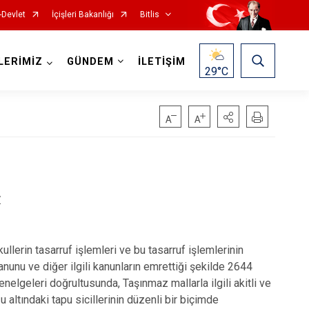
-Devlet
İçişleri Bakanlığı
Bitlis
LERİMİZ
GÜNDEM
İLETİŞİM
29
°C
.
erin tasarruf işlemleri ve bu tasarruf işlemlerinin
unu ve diğer ilgili kanunların emrettiği şekilde 2644
lgeleri doğrultusunda, Taşınmaz mallarla ilgili akitli ve
u altındaki tapu sicillerinin düzenli bir biçimde