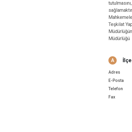
tutulmasını
sağlamaktır
Mahkemeler,
Teşkilat Yap
Müdürlüğümü
Müdürlüğü V
İlç
A
Adres
E-Posta
Telefon
Fax